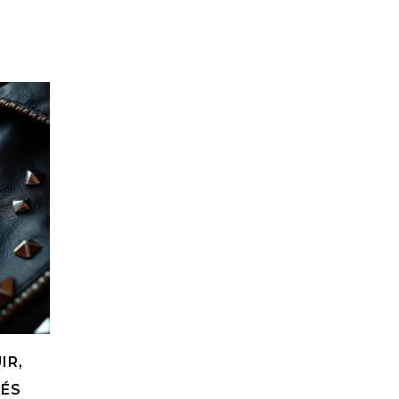
IR,
UÉS