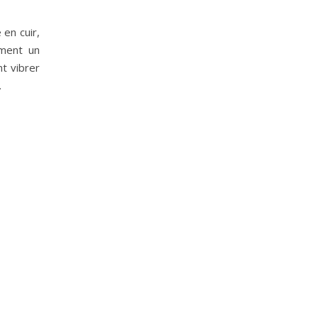
 en cuir,
rment un
nt vibrer
…