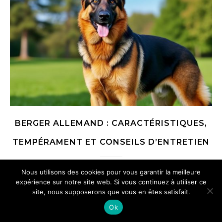
BERGER ALLEMAND : CARACTÉRISTIQUES,
TEMPÉRAMENT ET CONSEILS D’ENTRETIEN
Chien polyvalent, protecteur et d’une intelligence rarement
Nous utilisons des cookies pour vous garantir la meilleure
expérience sur notre site web. Si vous continuez à utiliser ce
prise en défaut, le Berger allemand coche les cases du
site, nous supposerons que vous en êtes satisfait.
compagnon familial comme du partenaire de travail. Taille
Ok
athlétique, regard expressif, flair hors pair et sens du
devoir bien ancré : ce portrait-robot…