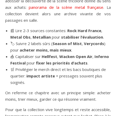
adosser la découverte de la scène tricolore donne du sens
aux achats:
panorama de la scène metal française
. La
collection devient alors une archive vivante de vos
passages en salle.
📰 Lire 2-3 sources constantes:
Rock Hard France
,
Metal Obs
,
Metallian
pour
stabiliser l’évaluation
.
🏷️ Suivre 2 labels sûrs (
Season of Mist
,
Verycords
)
pour
acheter moins, mais mieux
.
🎪 Capitaliser sur
Hellfest
,
Wacken Open Air
,
Inferno
Festival
pour
fixer les priorités d’achats
.
🛒 Privilégier le merch direct et les bacs boutiques de
quartier:
impact artiste
+ pressages souvent plus
soignés.
On referme ce chapitre avec un principe simple: acheter
moins, trier mieux, garder ce qui résonne vraiment.
Pour que la collection vive longtemps et reste accessible,
l’organisation compte presque autant que l’achat. Place à la