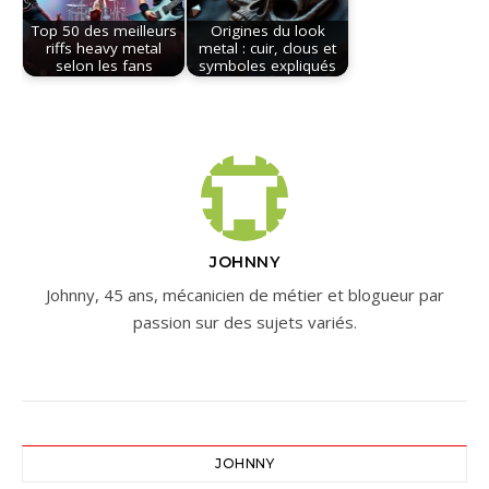
Top 50 des meilleurs
Origines du look
riffs heavy metal
metal : cuir, clous et
selon les fans
symboles expliqués
JOHNNY
Johnny, 45 ans, mécanicien de métier et blogueur par
passion sur des sujets variés.
JOHNNY