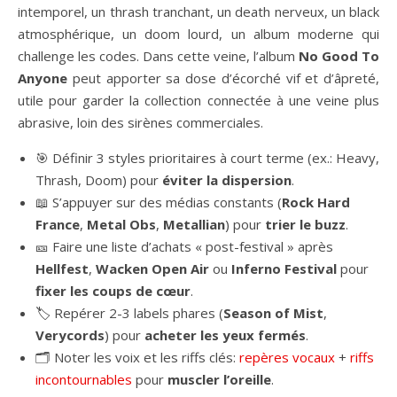
intemporel, un thrash tranchant, un death nerveux, un black
atmosphérique, un doom lourd, un album moderne qui
challenge les codes. Dans cette veine, l’album
No Good To
Anyone
peut apporter sa dose d’écorché vif et d’âpreté,
utile pour garder la collection connectée à une veine plus
abrasive, loin des sirènes commerciales.
🎯 Définir 3 styles prioritaires à court terme (ex.: Heavy,
Thrash, Doom) pour
éviter la dispersion
.
📖 S’appuyer sur des médias constants (
Rock Hard
France
,
Metal Obs
,
Metallian
) pour
trier le buzz
.
🎫 Faire une liste d’achats « post-festival » après
Hellfest
,
Wacken Open Air
ou
Inferno Festival
pour
fixer les coups de cœur
.
🏷️ Repérer 2-3 labels phares (
Season of Mist
,
Verycords
) pour
acheter les yeux fermés
.
🗂️ Noter les voix et les riffs clés:
repères vocaux
+
riffs
incontournables
pour
muscler l’oreille
.