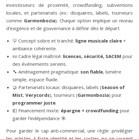
investisseurs de proximité, crowdfunding, subventions
locales, et partenariats (ex.: disquaires, labels, tourneurs
comme
Garmonbozia
). Chaque option implique un niveau
d’exigence et de gouvernance à définir dès le départ.
💡 Concept sobre et tranché:
ligne musicale claire
+
ambiance cohérente.
📜 Cadre légal maîtrisé:
licences, sécurité, SACEM
pour
des événements sereins.
🔧 Aménagement pragmatique:
son fiable
, lumière
simple, espace fluide.
🤝 Partenariats locaux: disquaires, labels (
Season of
Mist
,
Verycords
), tourneurs (
Garmonbozia
) pour
programmer juste
.
💶 Financement mixte:
épargne + crowdfunding
pour
garder l’indépendance 🎯.
Pour garder le cap anti‑commercial, une règle: privilégier
les artistes à forte identité et les sorties qui ne courent