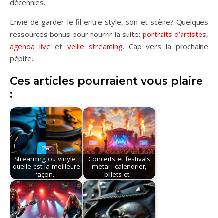
décennies.
Envie de garder le fil entre style, son et scène? Quelques
ressources bonus pour nourrir la suite:
portraits d’artistes
,
agenda live
et
veille streaming
. Cap vers la prochaine
pépite.
Ces articles pourraient vous plaire
:
Streaming ou vinyle :
Concerts et festivals
quelle est la meilleure
metal : calendrier,
façon…
billets et…